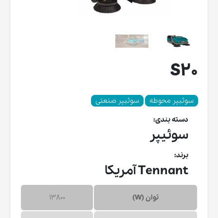
S20
سوئیپر محوطه
سوئیپر صنعتی
دسته بندی:
سوئیپر
برند:
Tennant آمریکا
توان (W)
13800