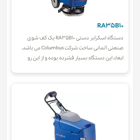
RA35B10
دستگاه اسکرابر دستی RA35B10 یک کف شوی
صنعتی آلمانی ساخت شرکت Columbus می باشد.
ابعاد این دستگاه بسیار فشرده بوده و از این رو
گزینه مناسبی برای نظافت فضا های کوچک و
متراکم، و معابر و راهرو های باریک می باشد. ساختار
دستگاه زمین دستی RA35B10 به گونه ایی است که
موجب دسترسی آسان به گوشه ها و کناره ها شده و
در نتیجه نظافت موثر با کیفیتی را ارائه می دهد.