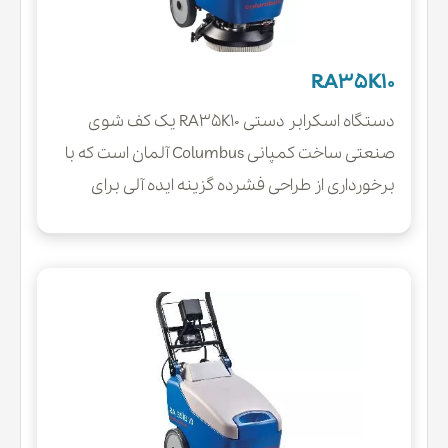
RA35K10
دستگاه اسکرابر دستی RA35K10 یک کف شوی
صنعتی ساخت کمپانی Columbus آلمان است که با
برخورداری از طراحی فشرده گزینه ایده آلی برای
نظافت و شستشوی سطوح کف اماکن کوچک و
معابر و راهرو های باریک و متراکم بوده و به راحتی
به گوشه ها و کناره ها دسترسی خواهد داشت.