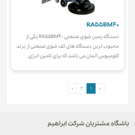
RA55BM40
دستگاه زمین شوی صنعتی RA55BM40 یکی از
محبوب ترین دستگاه های کف شوی صنعتی از برند
کلومبوس آلمان می باشد که برای تامین انرژی
الکتریکی خود از باتری استفاده میکند. این زمین
شوی دستی صنعتی با پهنای شستشوی 550
میلیمتر و پهنای تی 850 میلیمتر کارایی بسیار
›
2
1
‹
بالایی در مکش آب و نظافت سطوح می باشد.ساختار
کف شوی دستی RA55BM40 به دلیل پهنای مناسب
تی به کاربر این امکان را میدهد که به تمامی نقاط و
باشگاه مشتریان شرکت ابراهیم
سطوح متراکم و گوشه و کنار دسترسی داشته باشدو
همین امر موجب افزایش بهره وری و کارایی دستگاه