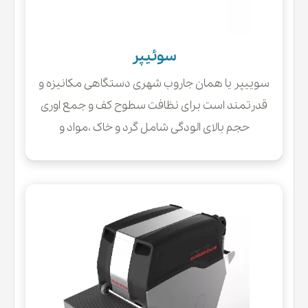
سوئیپر
سوییپر یا همان جاروب شهری دستگاهی مکانیزه و
قدرتمند است برای نظافت سطوح کف و جمع اوری
حجم بالای الودگی شامل گرد و خاک ،مواد و
پسماندهای خشک و کوچک می باشد. الودگی های
موجود بر روی سطح توسط برس های جانبی
دستگاه به سمت برس غلطکی مرکزی هدایت
یشوند و توسط این برس به مخزن زباله دستگاه
انتقال می یابند.