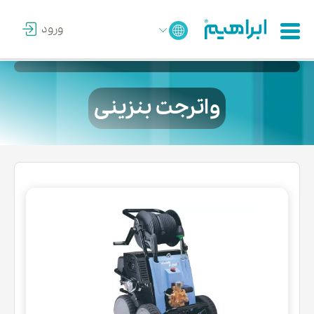
ورود
واترجت بنزینی