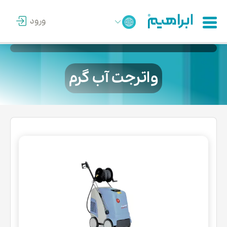
ورود
واترجت آب گرم