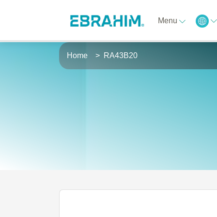
Menu
Home
RA43B20