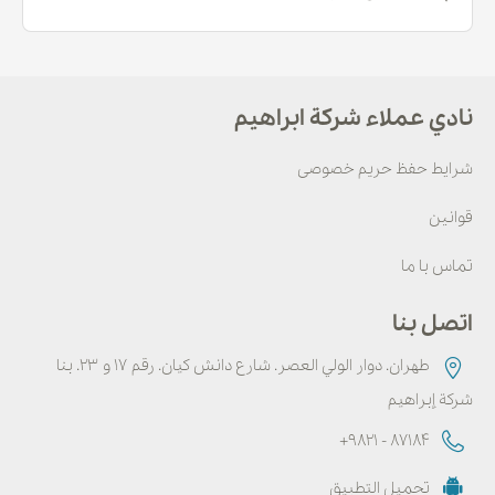
نادي عملاء شركة ابراهيم
شرایط حفظ حریم خصوصی
قوانین
تماس با ما
اتصل بنا
طهران. دوار الولي العصر. شارع دانش كيان. رقم ۱۷ و ۲۳. بنا
شركة إبراهيم
+9821 - 87184
تحميل التطبيق