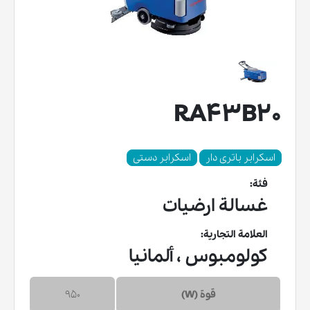
RA43B20
اسکرابر باتری دار
اسکرابر دستی
فئة:
غسالة ارضيات
العلامة التجارية:
كولومبوس ، ألمانيا
قوة (W)
950