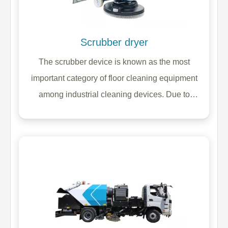
Scrubber dryer
The scrubber device is known as the most
important category of floor cleaning equipment
among industrial cleaning devices. Due to
having a simultaneous brushing and suction
mechanism, this device has the ability to spray
water and detergents from the clean water tank
and after brushing and separating the pollution
from the ground, guide it into the dirty water tank
through the suction mechanism. The industrial
floor washing machine or scrubber itself is
offered in manual and manned categories.