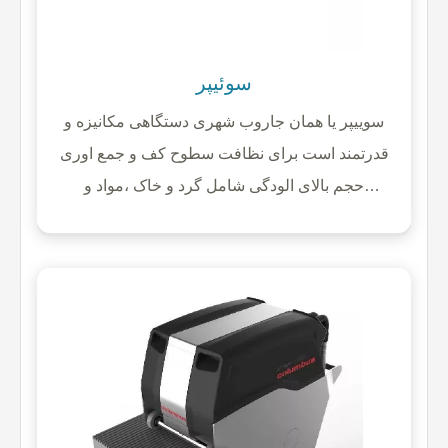
سوئیپر
سوییپر یا همان جاروب شهری دستگاهی مکانیزه و
قدرتمند است برای نظافت سطوح کف و جمع اوری
حجم بالای الودگی شامل گرد و خاک ،مواد و
پسماندهای خشک و کوچک می باشد. الودگی های
موجود بر روی سطح توسط برس های جانبی دستگاه
به سمت برس غلطکی مرکزی هدایت یشوند و توسط
این برس به مخزن زباله دستگاه انتقال می یابند.