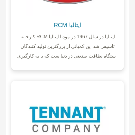
RCM ایتالیا
کارخانه RCM ایتالیا در سال 1967 در مودنا ایتالیا
تاسیس شد این کمپانی از بزرگترین تولید کنندگان
دستگاه نظافت صنعتی در دنیا ست که با به کارگیری
دانش روزافزون و تکنولوژی روز دنیا توانسته از
جایگاه ویژه ای در زمینه اتولید جاروب شهری و انواع
اسکرابرها برخوردار باشد