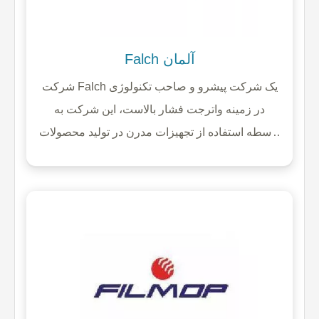
Falch آلمان
شرکت Falch یک شرکت پیشرو و صاحب تکنولوژی
در زمینه واترجت فشار بالاست، این شرکت به
واسطه استفاده از تجهیزات مدرن در تولید محصولات
خود ، علاوه بر صرفه جویی 10 تا 20 درصدی در
مصرف انرژی و منابع طبیعی،سرعت تولید خود را به
نسبت تولید سنتی و کارگاهی بین 10تا 20 برابر
سریعتر کرده است.