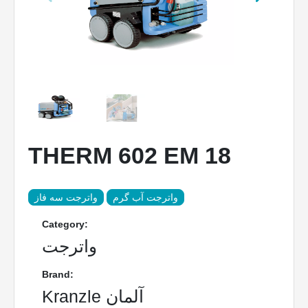
THERM 602 EM 18
واترجت آب گرم
واترجت سه فاز
Category:
واترجت
Brand:
Kranzle آلمان