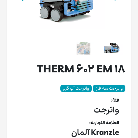
THERM 602 EM 18
واترجت سه فاز
واترجت آب گرم
فئة:
واترجت
العلامة التجارية:
Kranzle آلمان