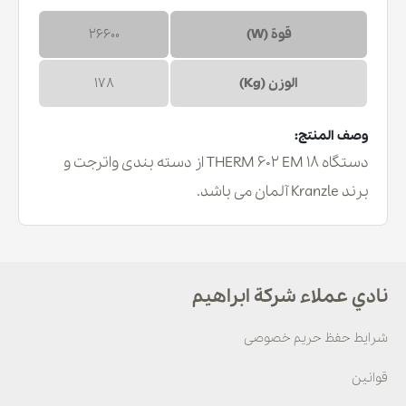
قوة (W)
26600
الوزن (Kg)
178
وصف المنتج:
دستگاه THERM 602 EM 18 از دسته بندی واترجت و
برند Kranzle آلمان می باشد.
نادي عملاء شركة ابراهيم
شرایط حفظ حریم خصوصی
قوانین