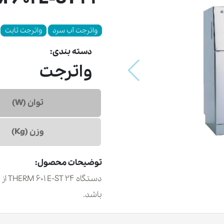
واترجت آب سرد
واترجت ثابت
دسته بندی:
واترجت
توان (W)
وزن (Kg)
توضیحات محصول:
باشد.