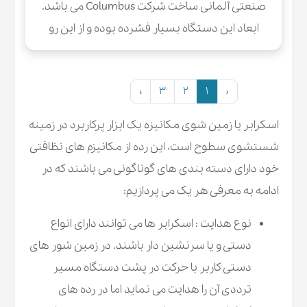
صنعتی آلمانی ساخت شرکت Columbus می باشد.
ابعاد این دستگاه بسیار فشرده بوده و از این رو
گزینه مناسبی برای نظافت فضا های کوچک و
متراکم، و معابر و راهرو های باریک می باشد. ساختار
›
3
2
1
‹
دستگاه زمین دستی RA35B10 به گونه ایی است که
موجب دسترسی آسان به گوشه ها و کناره ها شده و
اسکرابر یا زمین شوی مکانیزه یک ابزار پرکاربرد در زمینه
در نتیجه نظافت موثر با کیفیتی را ارائه می دهد.
شستشوی سطوح است، این رده از مکانیزم های نظافتی
خود دارای دسته بندی های گوناگونی می باشند که در
ادامه به معرفی هر یک می پردازیم:
نوع هدایت : اسکرابر ها می توانند دارای انواع
دستی و یا سرنشین دار باشند. در زمین شور های
دستی کاربر با حرکت در پشت دستگاه مسیر
ترددی آن را هدایت می نماید اما در رده های