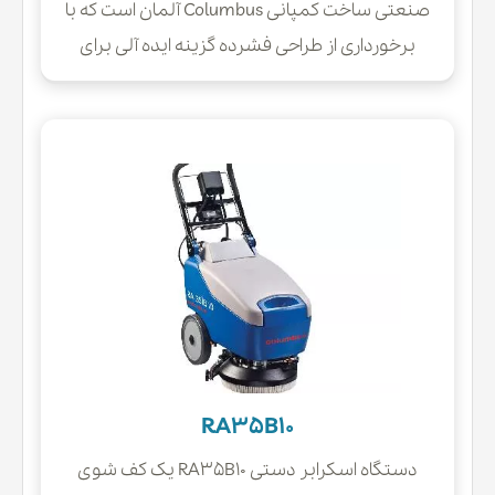
صنعتی ساخت کمپانی Columbus آلمان است که با
برخورداری از طراحی فشرده گزینه ایده آلی برای
نظافت و شستشوی سطوح کف اماکن کوچک و
معابر و راهرو های باریک و متراکم بوده و به راحتی
به گوشه ها و کناره ها دسترسی خواهد داشت.
RA35B10
دستگاه اسکرابر دستی RA35B10 یک کف شوی