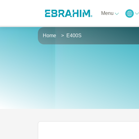
Menu
Home
E400S