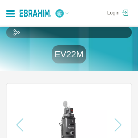
Login
EV22M