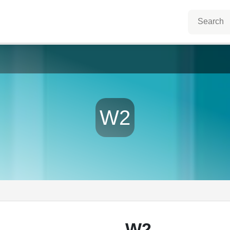
W2
W2