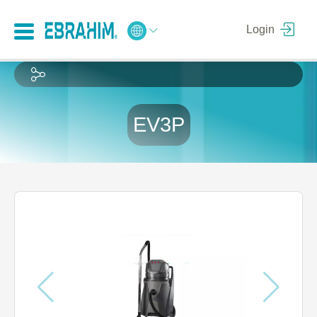
Login
EV3P