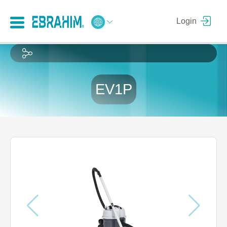
Login
EV1P