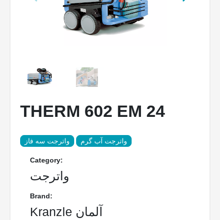
THERM 602 EM 24
واترجت آب گرم
واترجت سه فاز
Category:
واترجت
Brand:
Kranzle آلمان