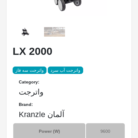
LX 2000
واترجت آب سرد
واترجت سه فاز
Category:
واترجت
Brand:
Kranzle آلمان
Power (W)
9600