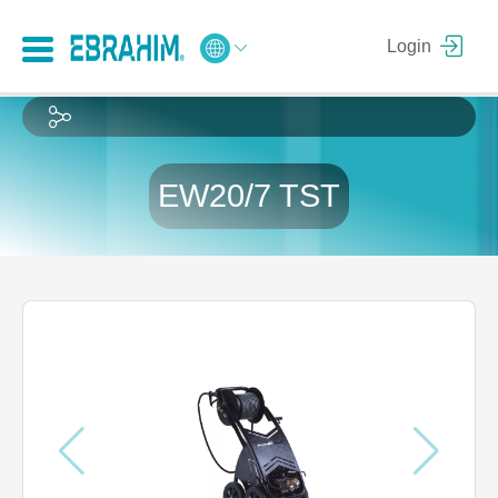
Login
EW20/7 TST