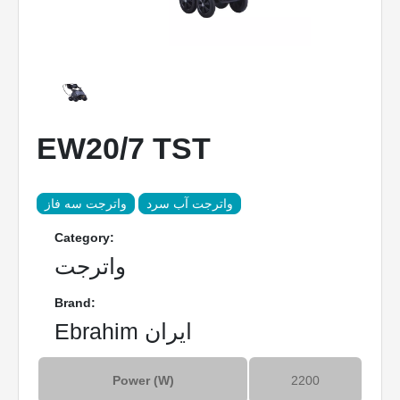
EW20/7 TST
واترجت آب سرد
واترجت سه فاز
Category:
واترجت
Brand:
Ebrahim ایران
Power (W)
2200