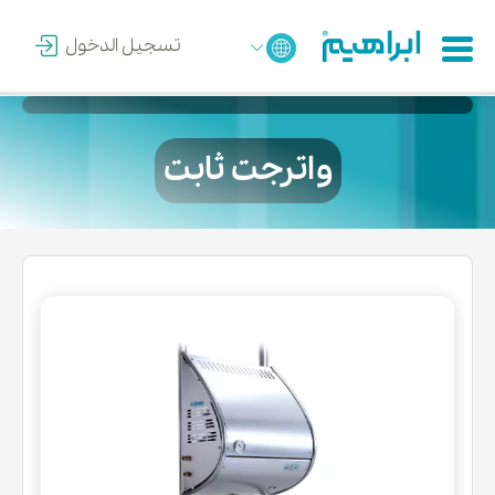
تسجيل الدخول
واترجت ثابت