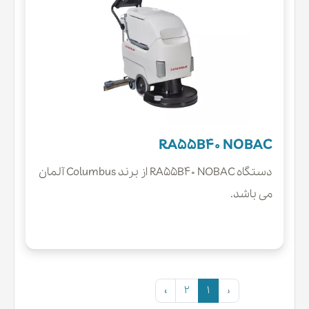
این اسکرابر برپایه ی سیستم مکانیکی استوتر است
و همین امر موجب کاهش خرابی های دستگاه و
همینطور کاهش هزینه های نگهداری و سرویس آن
میشود.
RA55B40 NOBAC
دستگاه RA55B40 NOBAC از برند Columbus آلمان
می باشد.
›
2
1
‹