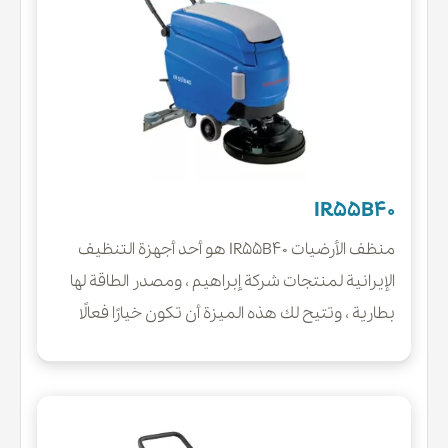
IR55B40
منظف ​​الأرضيات IR55B40 هو أحد أجهزة التنظيف
الإيرانية لمنتجات شركة إبراهيم ، ومصدر الطاقة لها
بطارية ، وتتيح لك هذه الميزة أن تكون خيارًا فعالًا
ومناسبًا في البيئات التي لا يتوفر فيها منفذ كهربائي.
لذلك ، يمكن أن تكون عملية للغاية وقابلة
للاستخدام في البيئات المزدحمة.