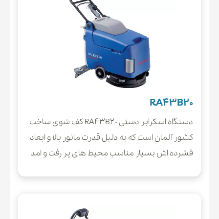
RA43B20
دستگاه اسکرابر دستی RA43B20 کف شوی ساخت
کشور آلمان است که به دلیل قدرت مانور بالا و ابعاد
فشرده اش بسیار مناسب محیط های پر رفت و امد
و متراکم است. این زمین شوی صنعتی به دلیل دارا
بودن پهنای بالای برس تی کارایی بسیار مناسبی پیدا
کرده و بازدهی بالایی دارد و برای محیط های کوچک و
متوسط مانند مدارس، مراکز تفریحی یا تجاری گزینه