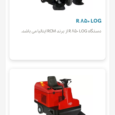
R 850 LOG
دستگاه R 850 LOG از برند RCM ایتالیا می باشد.