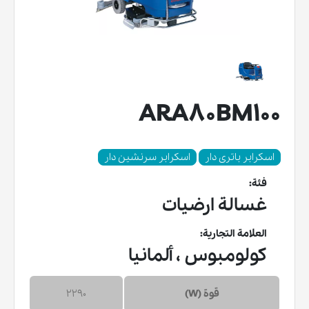
ARA80BM100
اسکرابر باتری دار
اسکرابر سرنشین دار
فئة:
غسالة ارضيات
العلامة التجارية:
كولومبوس ، ألمانيا
قوة (W)
2290