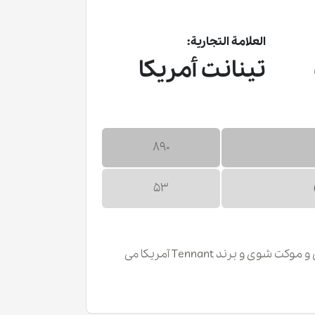
العلامة التجارية:
تينانت أمريكا
890
53
دستگاه R3 از دسته بندی فرش و موکت شوی و برند Tennant آمریکا می