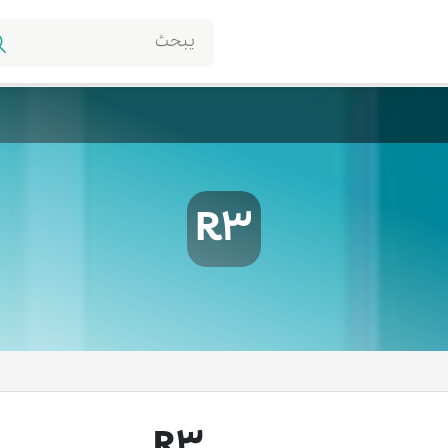
R3
R3